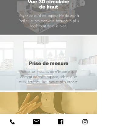
Vue 3D circulaire
de haut
Voyez ce qu'il est impossible de voir à
l’œil nu et projetez-vous beaucoup plus
facilement dans le bien.
Prise de mesure
Prenez les mesures de n’importe quel
élément de votre espace, tels que les
murs, fenêtres, meubles et plus encore.
Immersion totale
avec votre casque VR
Vivez une expérience inédite en pleine
immersion 3D comme si vous y étiez