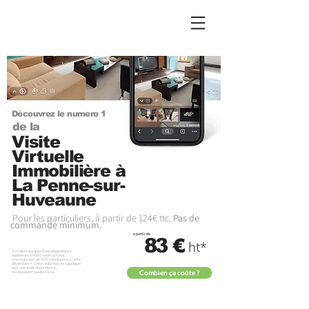
by Stephane
Home
l
Découvrez le numero 1
de la
Visite
Virtuelle
Immobilière à
La Penne-sur-
Huveaune
Pour les particuliers, à partir de 124€ ttc.
Pas de
commande minimum.
à partir de
83
€
ht*
*Les biens équipés d'une dépendance
supérieure à 30m2 sont facturés.
Une reduction de 20% s'appliquera à cette
dépendance.
Cette réduction ne s'applique
qu'à une seule dépendance,
Combien ça coûte ?
ne
dépassant
pas les 50m2.