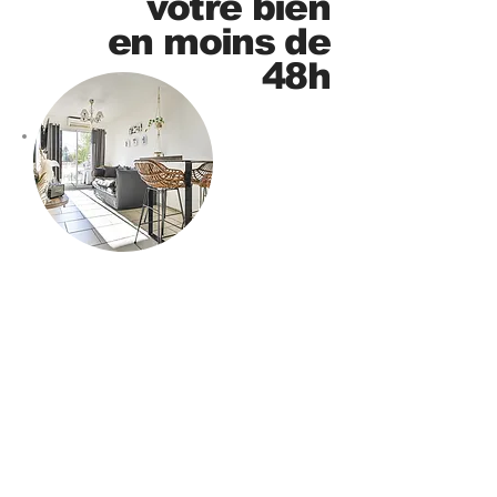
votre bien
en moins de
48h
"Nous avions de grosses difficultés à
louer notre appartement en « Airbnb ».
Après le passage de Stephane , nos
demandes de locations se sont
décuplées, en une semaine nous avions
réussi à louer tout l’été !!! Encore 1000
merci à vous, vous êtes au top !!!"