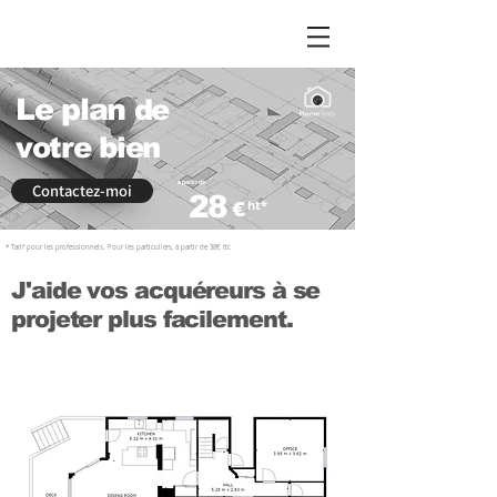
by Stephane
Home
l
Le plan
de
votre bien
à partir de
Contactez-moi
28
ht*
€
* Tarif pour les professionnels. Pour les particuliers, à partir de 38€ ttc
J'aide vos acquéreurs à se
projeter plus facilement.