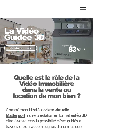
by Stephane
Home
l
La Vidéo
Guidée 3D
à partir de
83
€
Contactez-moi
ht*
Quelle est le rôle de la
Vidéo Immobilière
dans la vente ou
location de mon bien ?
Complément idéal à la
visite virtuelle
Matterport
, notre prestation en format
vidéo 3D
offre à vos clients la possibilité d'être guidés à
travers le bien, accompagnés d'une musique