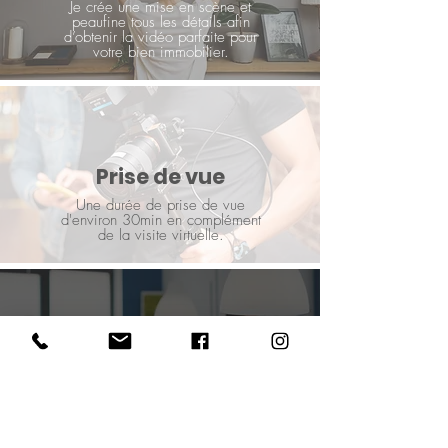
Je crée une mise en scène et
peaufine tous les détails afin
d’obtenir la vidéo parfaite pour
votre bien immobilier.
Prise de vue
Une durée de prise de vue
d'environ 30min en complément
de la visite virtuelle.
Votre vidéo montée en
moins de 24h
Cette prestation en format
vidéo, vient en complément de
la visite virtuelle matterport