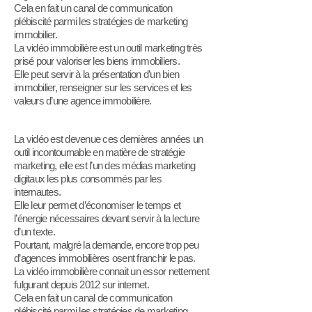
Cela en fait un canal de communication
plébiscité parmi les stratégies de marketing
immobilier.
La vidéo immobilière est un outil marketing très
prisé pour valoriser les biens immobiliers.
Elle peut servir à la présentation d’un bien
immobilier, renseigner sur les services et les
valeurs d’une agence immobilière.
La vidéo est devenue ces dernières années un
outil incontournable en matière de stratégie
marketing, elle e
st l’un des médias marketing
digitaux les plus consommés par les
internautes.
Elle leur permet d’économiser le temps et
l’énergie nécessaires devant servir à la lecture
d’un texte.
Pourtant, malgré la demande, encore trop peu
d’agences immobilières osent franchir le pas.
La vidéo immobilière connait un essor nettement
fulgurant depuis 2012 sur internet.
Cela en fait un canal de communication
plébiscité parmi les stratégies de marketing