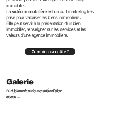
immobilier.
La
vidéo immobilière
est un outil marketing très
prisé pour valoriser les biens immobiliers.
Elle peut servir à la présentation d’un bien
immobilier, renseigner sur les services et les
valeurs d’une agence immobilière.
Combien ça coûte ?
Galerie
Et si je laissais parler mes vidéos d'elles-
mêmes ...
" FORMAT RESEAUX
SOCIAUX "