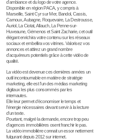
d'ambiance et du logo de votre agence.
Disponible en région PACA, y compris à
Marseille, Saint Cyr sur Mer, Bandol, Cassis,
Carnoux, Aubagne, Roquevaire, La Destrousse,
Auriol, La Ciotat, Allauch, La Penne-sur-
Huveaune, Gémenos et Saint Zacharie, cet outil
élégant enrichira votre contenu sur les réseaux
sociaux et embellira vos vitrines. Valorisez vos
annonces et attirez un grand nombre
d'acquéreurs potentiels grâce à cette vidéo de
qualité.
La vidéo est devenue ces dernières années un
outil incontournable en matière de stratégie
marketing, elle e
st l’un des médias marketing
digitaux les plus consommés par les
internautes.
Elle leur permet d’économiser le temps et
l’énergie nécessaires devant servir à la lecture
d’un texte.
Pourtant, malgré la demande, encore trop peu
d’agences immobilières osent franchir le pas.
La vidéo immobilière connait un essor nettement
fulgurant depuis 2012 sur internet.